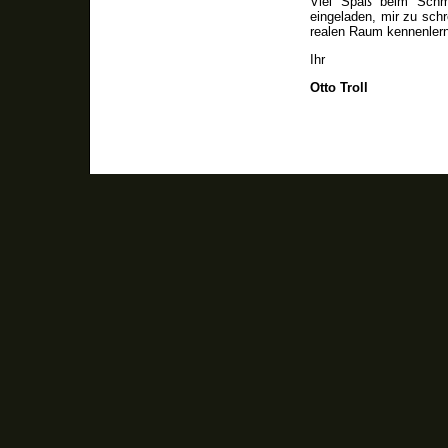
Viel Spaß beim Schmö
eingeladen, mir zu schr
realen Raum kennenlern
Ihr
Otto Troll