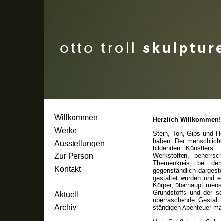
Willkommen
Herzlich Willkommen!
Werke
Stein, Ton, Gips und H
haben. Der menschlich
Ausstellungen
bildenden Künstlers.
Zur Person
Werkstoffen, beherrs
Themenkreis, bei de
Kontakt
gegenständlich dargest
gestaltet wurden und e
Körper, überhaupt mens
Grundstoffs und der s
Aktuell
überraschende Gestalt
Archiv
ständigen Abenteuer ma