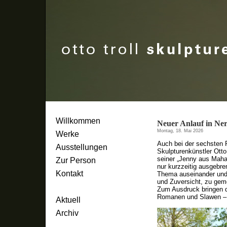
Willkommen
Neuer Anlauf in Ne
Montag, 18. Mai 2026
Werke
Auch bei der sechsten 
Ausstellungen
Skulpturenkünstler Otto
seiner „Jenny aus Maha
Zur Person
nur kurzzeitig ausgebre
Kontakt
Thema auseinander und 
und Zuversicht, zu ge
Zum Ausdruck bringen d
Romanen und Slawen – s
Aktuell
Archiv