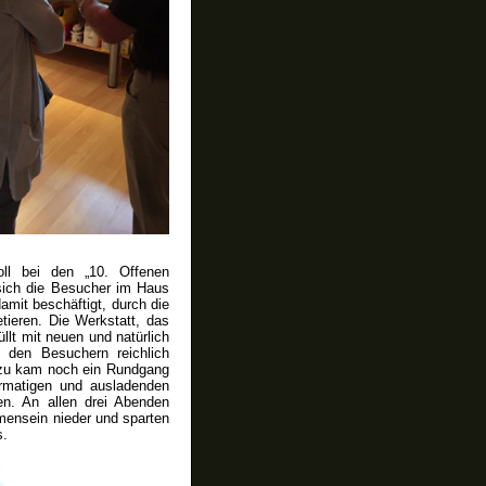
ll bei den „10. Offenen
 sich die Besucher im Haus
amit beschäftigt, durch die
tieren. Die Werkstatt, das
lt mit neuen und natürlich
 den Besuchern reichlich
azu kam noch ein Rundgang
rmatigen und ausladenden
en. An allen drei Abenden
ensein nieder und sparten
s.