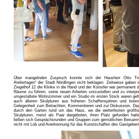
Über mangelnden Zuspruch konnte sich der Hausherr Otto Tro
Ateliertagen“ der Stadt Nördlingen nicht beklagen. Zeitweise gaben
Ziegelhof 12 die Klinke in die Hand und der Künstler war permanent d
Räume zu führen, seine neuen Arbeiten vorzustellen und zu interpre
umgestaltete Wohnzimmer und ein Studio im ersten Stock waren gefül
auch älteren Skulpturen aus früheren Schaffensjahren und boten
Gelegenheit zum Betrachten, Kommentieren und zur Diskussion. D
durch den Garten rund um das Haus, wo die wetterfesten großfo
Skulpturen, meist als Paar dargeboten, ihren Platz gefunden hatt
ließen sich Gesprächsrunden und Gruppen zum gemütlichen Beisamm
nicht mit Lob und Anerkennung für das Kunstschaffen des Gastgeber