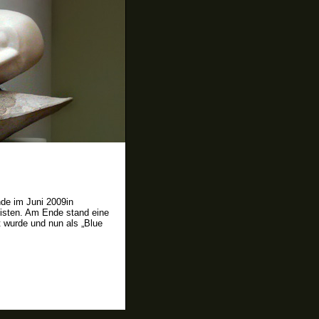
de im Juni 2009in
listen. Am Ende stand eine
t wurde und nun als „Blue